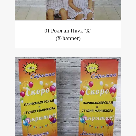
01 Ролл ап Паук "Х"
(X-banner)