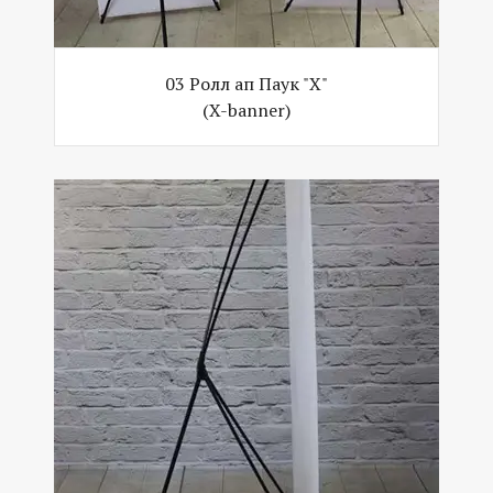
03 Ролл ап Паук "Х"
(X-banner)