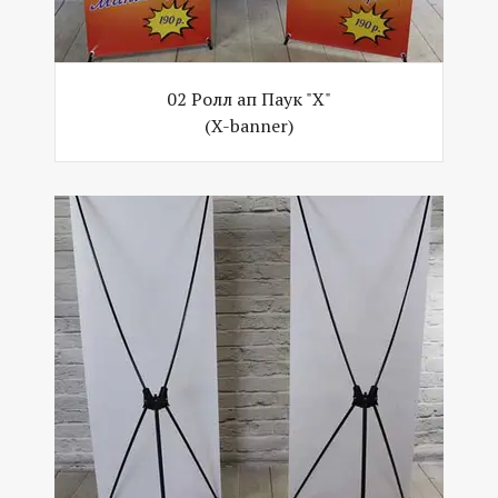
02 Ролл ап Паук "Х"
(X-banner)