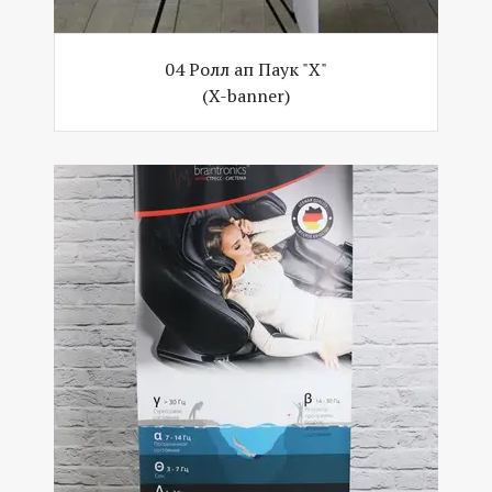
04 Ролл ап Паук "Х"
(X-banner)