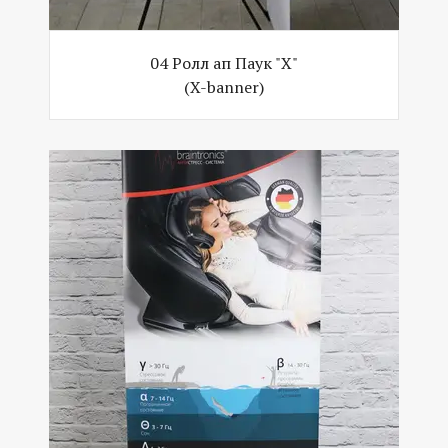
04 Ролл ап Паук "Х"
(X-banner)