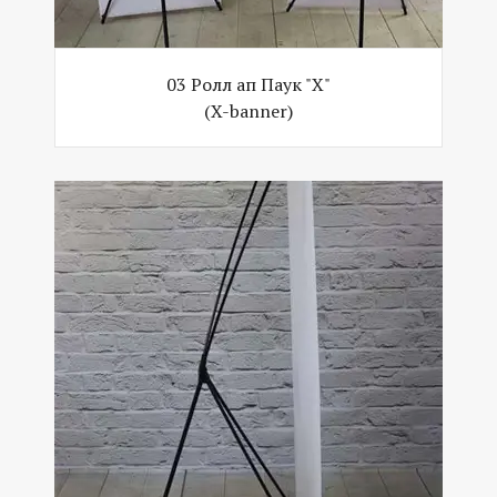
03 Ролл ап Паук "Х"
(X-banner)