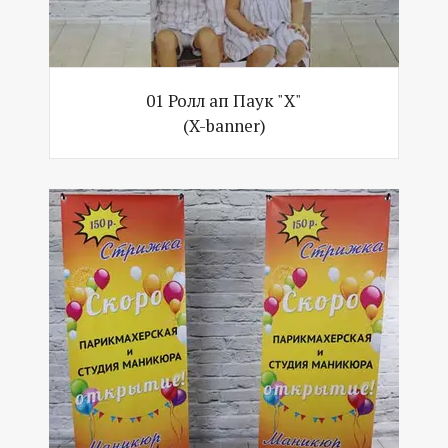
01 Ролл ап Паук "Х"
(X-banner)