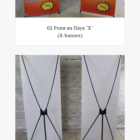
02 Ролл ап Паук "Х"
(X-banner)