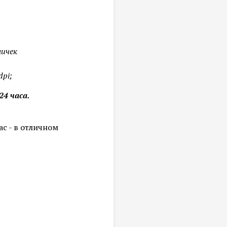
личек
dpi;
24 часа.
с - в отличном