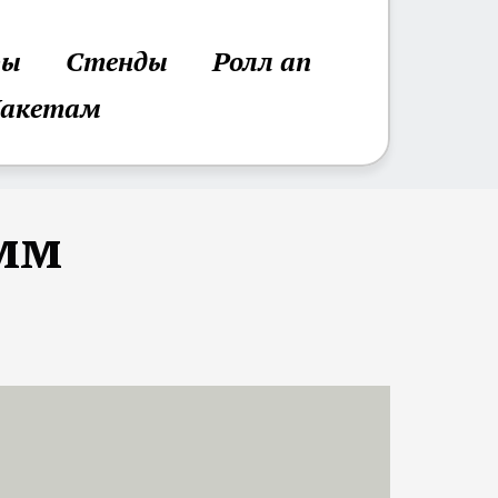
ры
Стенды
Ролл ап
Макетам
 мм