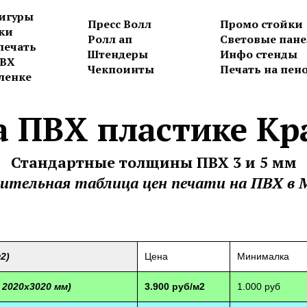
игуры
Пресс Волл
Промо стойки
ки
Ролл ап
Световые пан
печать
Штендеры
Инфо стенды
ПВХ
Чекпоинты
Печать на пен
ленке
а ПВХ пластике Кр
Стандартные толщины ПВХ 3 и 5 мм
ительная таблица цен печати на ПВХ
в 
2)
Цена
Минималка
 2020х3020 мм)
3.900 руб/м2
1.000 руб