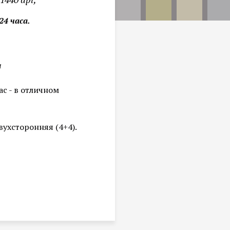
24 часа.
ы
с - в отличном
ухсторонняя (4+4).